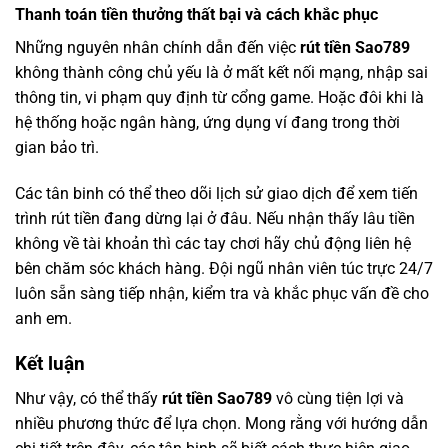
Thanh toán tiền thưởng thất bại và cách khắc phục
Những nguyên nhân chính dẫn đến việc
rút tiền Sao789
không thành công chủ yếu là ở mất kết nối mạng, nhập sai
thông tin, vi phạm quy định từ cổng game. Hoặc đôi khi là
hệ thống hoặc ngân hàng, ứng dụng ví đang trong thời
gian bảo trì.
Các tân binh có thể theo dõi lịch sử giao dịch để xem tiến
trình rút tiền đang dừng lại ở đâu. Nếu nhận thấy lâu tiền
không về tài khoản thì các tay chơi hãy chủ động liên hệ
bên chăm sóc khách hàng. Đội ngũ nhân viên túc trực 24/7
luôn sẵn sàng tiếp nhận, kiểm tra và khắc phục vấn đề cho
anh em.
Kết luận
Như vậy, có thể thấy
rút tiền Sao789
vô cùng tiện lợi và
nhiều phương thức để lựa chọn. Mong rằng với hướng dẫn