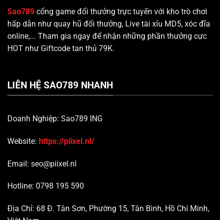
Sao789
cổng game đổi thưởng trực tuyến với kho trò chơi
hấp dẫn như quay hũ đổi thưởng, Live tài xỉu MD5, xóc đĩa
online,... Tham gia ngay để nhận những phần thưởng cực
HOT như Giftcode tan thủ 79K.
LIÊN HỆ SAO789 NHANH
Doanh Nghiệp: Sao789 ING
Website:
https://piixel.nl/
Email:
seo@piixel.nl
Hotline:
0798 195 590
Địa Chỉ:
68 Đ. Tân Sơn, Phường 15, Tân Bình, Hồ Chí Minh,