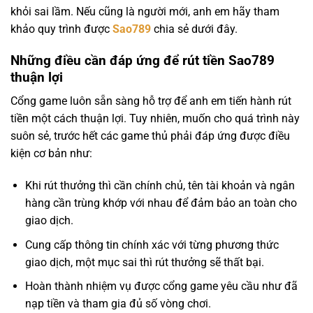
khỏi sai lầm. Nếu cũng là người mới, anh em hãy tham
khảo quy trình được
Sao789
chia sẻ dưới đây.
Những điều cần đáp ứng để rút tiền Sao789
thuận lợi
Cổng game luôn sẵn sàng hỗ trợ để anh em tiến hành rút
tiền một cách thuận lợi. Tuy nhiên, muốn cho quá trình này
suôn sẻ, trước hết các game thủ phải đáp ứng được điều
kiện cơ bản như:
Khi rút thưởng thì cần chính chủ, tên tài khoản và ngân
hàng cần trùng khớp với nhau để đảm bảo an toàn cho
giao dịch.
Cung cấp thông tin chính xác với từng phương thức
giao dịch, một mục sai thì rút thưởng sẽ thất bại.
Hoàn thành nhiệm vụ được cổng game yêu cầu như đã
nạp tiền và tham gia đủ số vòng chơi.