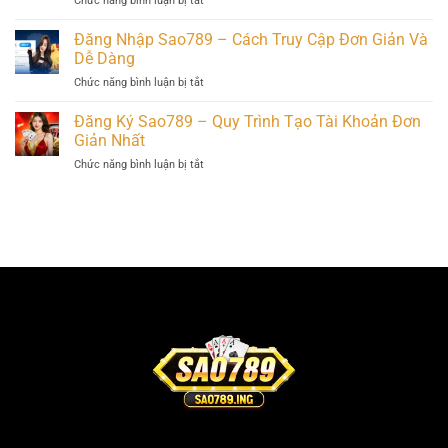
Chức năng bình luận bị tắt
Hướng
Cho
Tải
Dẫn
Tân
App
Đăng Nhập Sao789 – Cách Truy Cập Đơn Giản Và
Chi
Binh
Sao789
Tiết,
Dễ Dàng
–
Nhanh
ở
Chức năng bình luận bị tắt
Tham
Chóng,
Đăng
Gia
Dễ
Nhập
Đăng Ký Sao789 – Quy Trình Tạo Tài Khoản Đơn
Không
Dàng
Sao789
Gian
Giản Nhất
–
Cá
ở
Chức năng bình luận bị tắt
Cách
Cược
Đăng
Truy
Đẳng
Ký
Cập
Cấp
Sao789
Đơn
–
Giản
Quy
Và
Trình
Dễ
Tạo
Dàng
Tài
Khoản
Đơn
Giản
Nhất